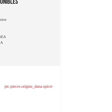
onibles
sion
SEA
DA