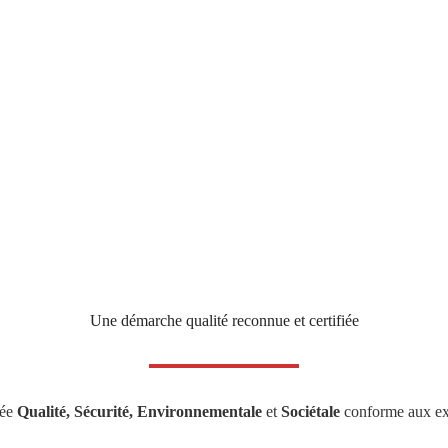
Une entreprise
Alsace Excellence
, c’est une
entreprise
exigeant pour prouver ses engagements.
Elle est
performante économiquement
et s’inscrit da
d’amélioration continue
.
C’est une entreprise
éthique et responsable
, qui
s’enga
niveau environnemental
. Elle incarne le
savoir-faire
, 
!
Une démarche qualité reconnue et certifiée
rée
Qualité, Sécurité, Environnementale
et
Sociétale
conforme aux ex