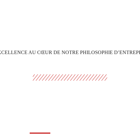
XCELLENCE AU CŒUR DE NOTRE PHILOSOPHIE D’ENTREP
PTC labellisée Alsace Excellence