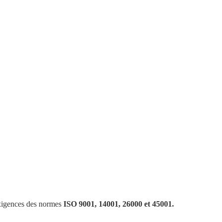
 « modèle »
.
Elle se confronte à un référentiel
ns une
dynamique d’innovation et
ge tant au niveau social et sociétal qu’au
le
sérieux
et la
rigueur
… l’excellence alsacienne
igences des normes
ISO 9001, 14001, 26000 et 45001.