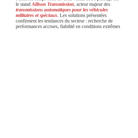
le stand
Allison Transmission
, acteur majeur des
transmissions automatiques pour les véhicules
militaires et spéciaux
. Les solutions présentées
confirment les tendances du secteur : recherche de
performances accrues, fiabilité en conditions extrêmes
et optimisation de la mobilité des véhicules terrestres.
Cette présence à Eurosatory s’inscrit dans notre
volonté permanente de rester à jour sur les évolutions
des constructeurs et des équipementiers que nous
accompagnons au quotidien. Ces échanges nous
permettent de renforcer notre expertise technique et
d’anticiper les besoins futurs de nos clients.
Chez
PTC
, la veille technologique fait partie
intégrante de notre engagement : proposer des
solutions adaptées, fiables et conformes aux standards
les plus récents du marché.
Merci à Allison Transmission pour son accueil et les
échanges enrichissants tout au long de cette édition
2026 d’Eurosatory.