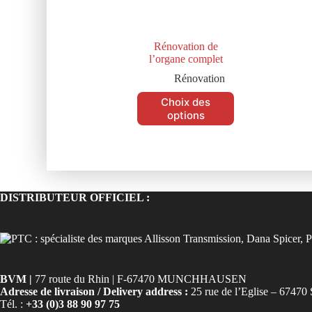
Rénovation de
l’organe complet
Rénovation
Choix des
options
DISTRIBUTEUR OFFICIEL :
BVM |
77 route du Rhin | F-67470 MUNCHHAUSEN
Adresse de livraison / Delivery address :
25 rue de l’Eglise – 6
Tél. :
+33 (0)3 88 90 97 75