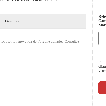
LLISON TRANSMISSION 6839079
Réfé
Ga
Description
Mar
roposer la rénovation de l’organe complet. Consultez-
Pour
cliq
votr