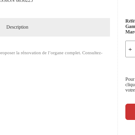
SION 6836225
Réfé
Ga
Description
Mar
roposer la rénovation de l’organe complet. Consultez-
Pour
cliq
votr