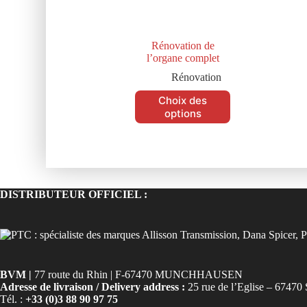
Rénovation de
l’organe complet
Rénovation
Choix des
options
DISTRIBUTEUR OFFICIEL :
BVM |
77 route du Rhin | F-67470 MUNCHHAUSEN
Adresse de livraison / Delivery address :
25 rue de l’Eglise – 6
Tél. :
+33 (0)3 88 90 97 75