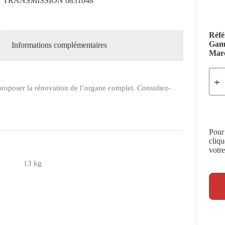
N TRANSMISSION 6831048
Réfé
Ga
Informations complémentaires
Mar
roposer la rénovation de l’organe complet. Consultez-
Pour
cliq
votr
13 kg