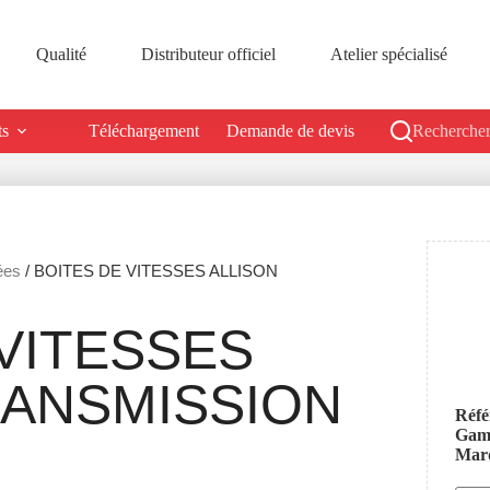
Qualité
Distributeur officiel
Atelier spécialisé
ts
Téléchargement
Demande de devis
Rechercher
ées
/ BOITES DE VITESSES ALLISON
VITESSES
RANSMISSION
Réfé
Ga
Mar