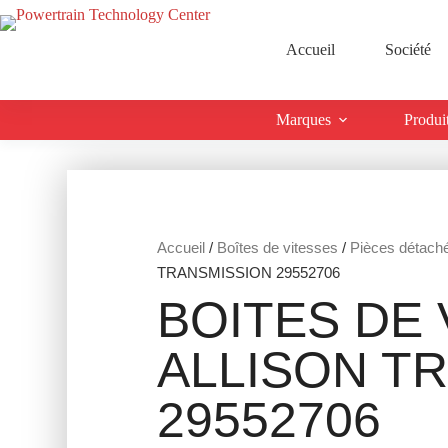
Accueil
Société
Marques
Produi
Accueil
/
Boîtes de vitesses
/
Pièces détach
TRANSMISSION 29552706
BOITES DE 
ALLISON T
29552706