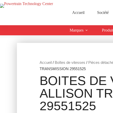
Accueil
Société
Marques
Produi
Accueil
/
Boîtes de vitesses
/
Pièces détach
TRANSMISSION 29551525
BOITES DE 
ALLISON T
29551525