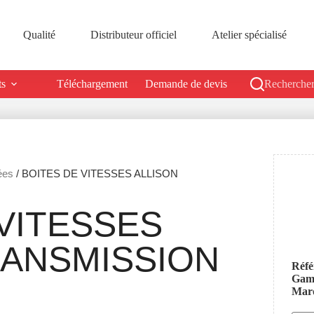
Qualité
Distributeur officiel
Atelier spécialisé
ts
Téléchargement
Demande de devis
Rechercher
ées
/ BOITES DE VITESSES ALLISON
VITESSES
RANSMISSION
Réfé
Ga
Mar