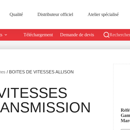
Qualité
Distributeur officiel
Atelier spécialisé
ts
Téléchargement
Demande de devis
Rechercher
ées
/ BOITES DE VITESSES ALLISON
VITESSES
RANSMISSION
Réfé
Ga
Mar