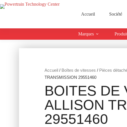
Accueil
Société
Marques
Produi
Accueil
/
Boîtes de vitesses
/
Pièces détach
TRANSMISSION 29551460
BOITES DE 
ALLISON T
29551460