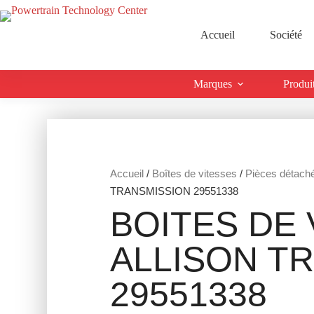
Accueil
Société
Marques
Produi
Accueil
/
Boîtes de vitesses
/
Pièces détach
TRANSMISSION 29551338
BOITES DE 
ALLISON T
29551338