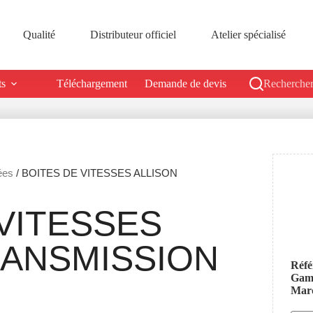
Qualité
Distributeur officiel
Atelier spécialisé
ts
Téléchargement
Demande de devis
Rechercher
ées
/ BOITES DE VITESSES ALLISON
VITESSES
RANSMISSION
Réfé
Ga
Mar