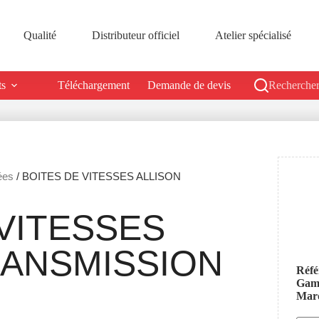
Qualité
Distributeur officiel
Atelier spécialisé
ts
Téléchargement
Demande de devis
Rechercher
ées
/ BOITES DE VITESSES ALLISON
VITESSES
RANSMISSION
Réfé
Ga
Mar