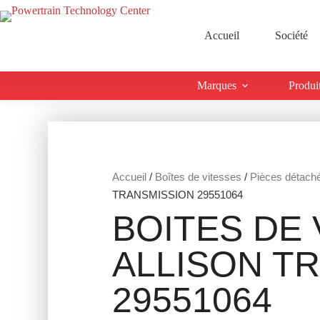
Accueil
Société
Marques
Produi
Accueil
/
Boîtes de vitesses
/
Pièces détach
TRANSMISSION 29551064
BOITES DE 
ALLISON T
29551064