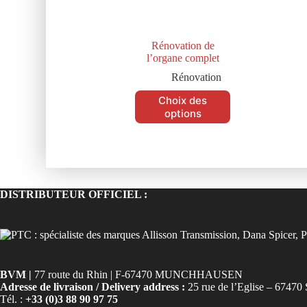
Rénovation de
l’organe complet
Rénovation
Choix des
options
DISTRIBUTEUR OFFICIEL :
BVM |
77 route du Rhin | F-67470 MUNCHHAUSEN
Adresse de livraison / Delivery address :
25 rue de l’Eglise – 6
Tél. :
+33 (0)3 88 90 97 75