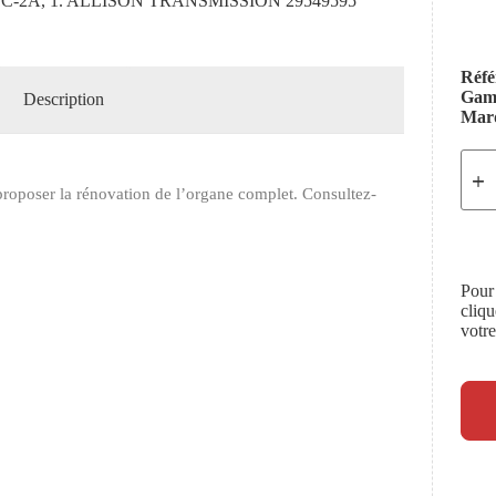
C-2A, 1. ALLISON TRANSMISSION 29549595
Réfé
Ga
Description
Mar
roposer la rénovation de l’organe complet. Consultez-
Pour
cliq
votr