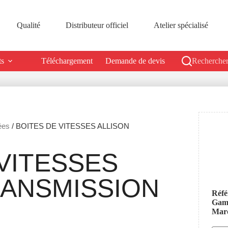
Qualité
Distributeur officiel
Atelier spécialisé
ts
Téléchargement
Demande de devis
Rechercher
ées
/ BOITES DE VITESSES ALLISON
VITESSES
RANSMISSION
Réfé
Ga
Mar