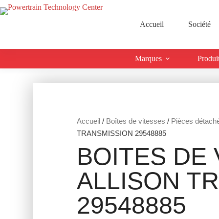
Accueil
Société
Marques
Produi
Accueil
/
Boîtes de vitesses
/
Pièces détach
TRANSMISSION 29548885
BOITES DE 
ALLISON T
29548885