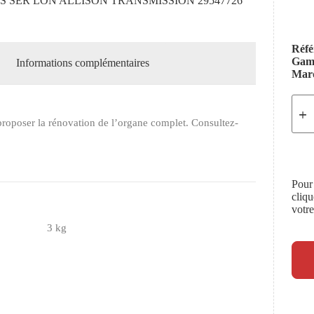
S SER LON ALLISON TRANSMISSION 29547726
Réfé
Ga
Informations complémentaires
Mar
roposer la rénovation de l’organe complet. Consultez-
Pour
cliq
votr
3 kg