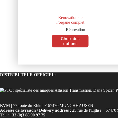
Rénovation de
l’organe complet
Rénovation
Choix des
options
DISTRIBUTEUR OFFICIEL :
BVM |
77 route du Rhin | F-67470 MUNCHHAUSEN
Adresse de livraison / Delivery address :
25 rue de l’Eglise – 6
Tél. :
+33 (0)3 88 90 97 75