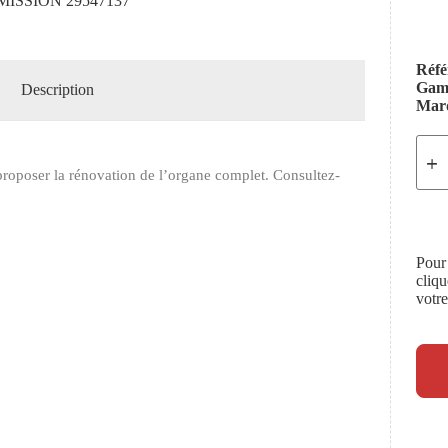
ISSION 29547137
Réfé
Ga
Description
Mar
roposer la rénovation de l’organe complet. Consultez-
Pour
cliq
votr