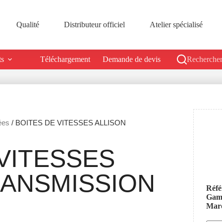
Qualité
Distributeur officiel
Atelier spécialisé
ts
Téléchargement
Demande de devis
Rechercher
ées
/ BOITES DE VITESSES ALLISON
VITESSES
RANSMISSION
Réfé
Ga
Mar