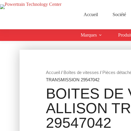
Accueil
Société
Marques
Produi
Accueil
/
Boîtes de vitesses
/
Pièces détach
TRANSMISSION 29547042
BOITES DE 
ALLISON T
29547042