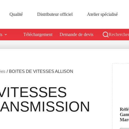
Qualité
Distributeur officiel
Atelier spécialisé
ts
Téléchargement
Demande de devis
Rechercher
ées
/ BOITES DE VITESSES ALLISON
VITESSES
RANSMISSION
Réfé
Ga
Mar