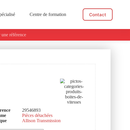
Contact
pécialisé
Centre de formation
Actualités
 une référence
rence
29546893
mme
Pièces détachées
que
Allison Transmission