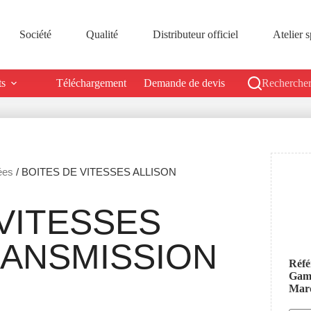
Société
Qualité
Distributeur officiel
Atelier s
ts
Téléchargement
Demande de devis
Rechercher
ées
/ BOITES DE VITESSES ALLISON
VITESSES
RANSMISSION
Réfé
Ga
Mar