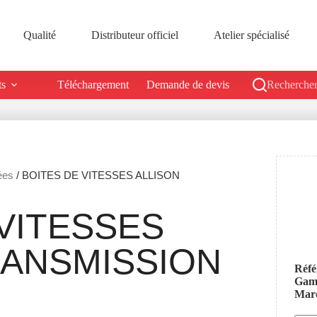
Qualité
Distributeur officiel
Atelier spécialisé
ts
Téléchargement
Demande de devis
Rechercher
ées
/ BOITES DE VITESSES ALLISON
VITESSES
RANSMISSION
Réfé
Ga
Mar