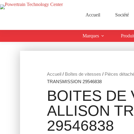
Accueil
Société
Marques
Produi
Accueil
/
Boîtes de vitesses
/
Pièces détach
TRANSMISSION 29546838
BOITES DE 
ALLISON T
29546838