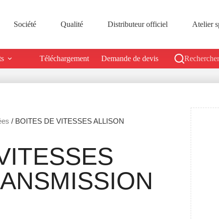
Société
Qualité
Distributeur officiel
Atelier s
ts
Téléchargement
Demande de devis
Rechercher
ées
/ BOITES DE VITESSES ALLISON
VITESSES
RANSMISSION