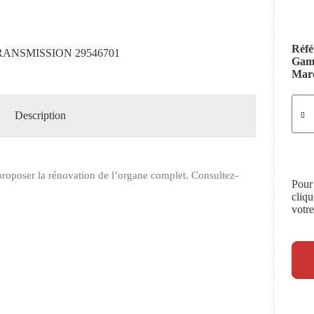
Réfé
RANSMISSION 29546701
Ga
Mar
Description
roposer la rénovation de l’organe complet. Consultez-
Pour
cliq
votr