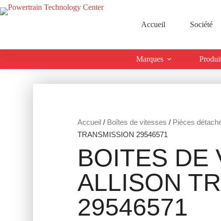
Accueil
Société
Marques
Produi
Accueil
/
Boîtes de vitesses
/
Pièces détach
TRANSMISSION 29546571
BOITES DE 
ALLISON T
29546571