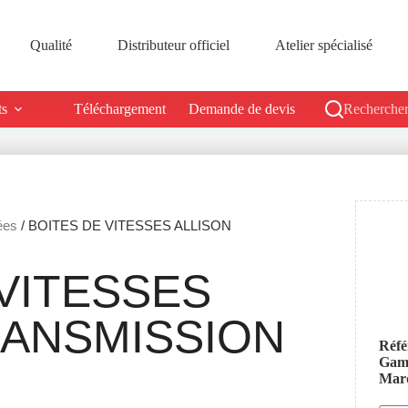
Qualité
Distributeur officiel
Atelier spécialisé
ts
Téléchargement
Demande de devis
Rechercher
ées
/ BOITES DE VITESSES ALLISON
VITESSES
RANSMISSION
Réfé
Ga
Mar