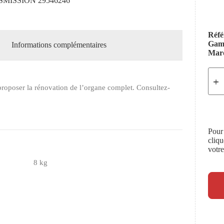
MISSION 29546246
Réfé
Ga
Informations complémentaires
Mar
roposer la rénovation de l’organe complet. Consultez-
Pour
cliq
votr
8 kg