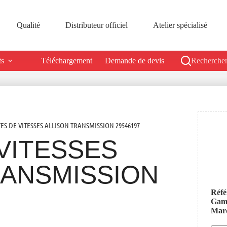
Qualité
Distributeur officiel
Atelier spécialisé
ts
Téléchargement
Demande de devis
Rechercher
TES DE VITESSES ALLISON TRANSMISSION 29546197
VITESSES
RANSMISSION
Réfé
Ga
Mar