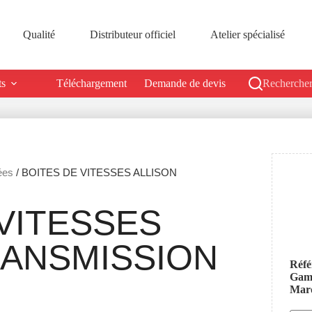
Qualité
Distributeur officiel
Atelier spécialisé
ts
Téléchargement
Demande de devis
Rechercher
ées
/ BOITES DE VITESSES ALLISON
VITESSES
RANSMISSION
Réfé
Ga
Mar