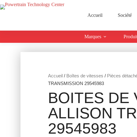
Accueil
Société
Marques
Produi
Accueil
/
Boîtes de vitesses
/
Pièces détach
TRANSMISSION 29545983
BOITES DE 
ALLISON T
29545983