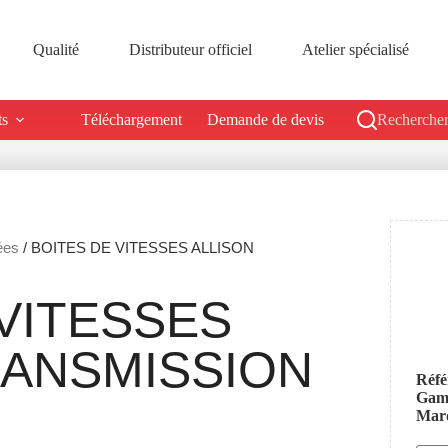
Qualité
Distributeur officiel
Atelier spécialisé
ts
Téléchargement
Demande de devis
Rechercher
ées
/ BOITES DE VITESSES ALLISON
VITESSES
RANSMISSION
Réfé
Ga
Mar