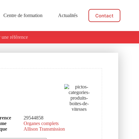
Contact
Centre de formation
Actualités
 une référence
rence
29544858
mme
Organes complets
que
Allison Transmission