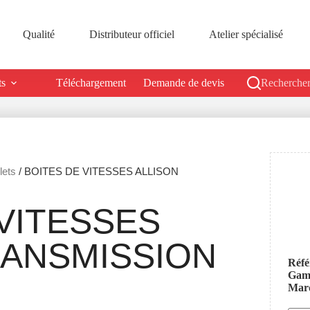
Qualité
Distributeur officiel
Atelier spécialisé
ts
Téléchargement
Demande de devis
Rechercher
lets
/ BOITES DE VITESSES ALLISON
VITESSES
RANSMISSION
Réfé
Ga
Mar