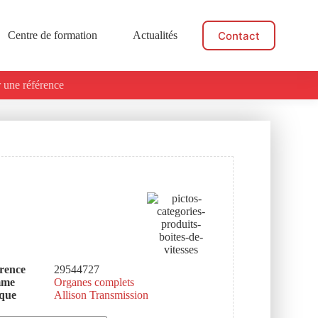
Contact
Centre de formation
Actualités
 une référence
rence
29544727
mme
Organes complets
que
Allison Transmission