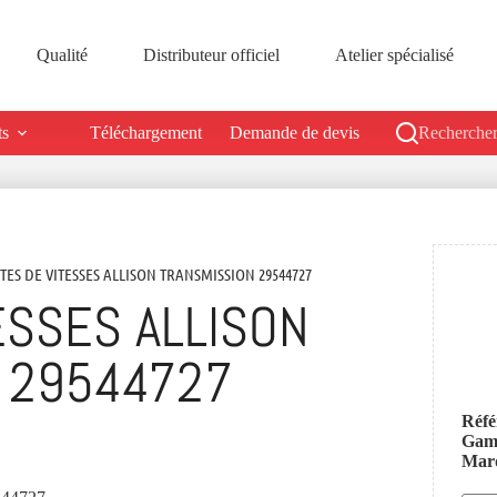
Qualité
Distributeur officiel
Atelier spécialisé
ts
Téléchargement
Demande de devis
Rechercher
ITES DE VITESSES ALLISON TRANSMISSION 29544727
ESSES ALLISON
 29544727
Réfé
Ga
Mar