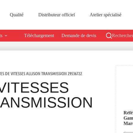
Qualité
Distributeur officiel
Atelier spécialisé
ts
Téléchargement
Demande de devis
Rechercher
TES DE VITESSES ALLISON TRANSMISSION 29536722
VITESSES
RANSMISSION
Réfé
Ga
Mar