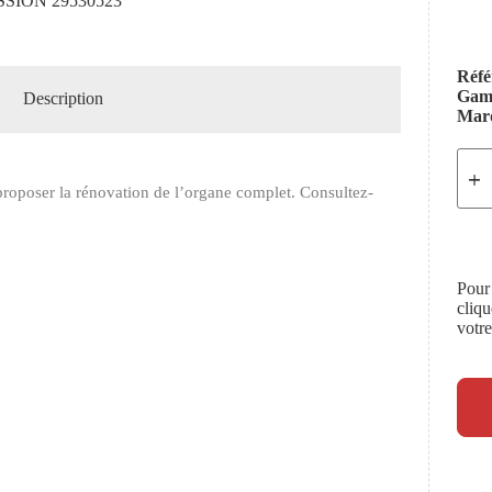
SION 29530523
Réfé
Ga
Description
Mar
roposer la rénovation de l’organe complet. Consultez-
Pour
cliq
votr