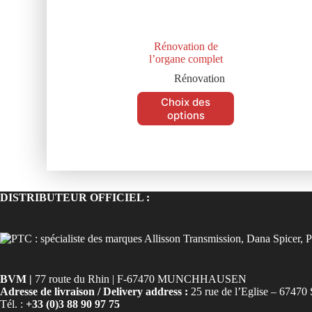
Rénovation de
l’organe complet
Rénovation
Choix des
options
DISTRIBUTEUR OFFICIEL :
BVM |
77 route du Rhin | F-67470 MUNCHHAUSEN
Adresse de livraison / Delivery address :
25 rue de l’Eglise – 6
Tél. :
+33 (0)3 88 90 97 75