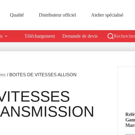
Qualité
Distributeur officiel
Atelier spécialisé
ts
Téléchargement
Demande de devis
Rechercher
ées
/ BOITES DE VITESSES ALLISON
VITESSES
RANSMISSION
Réfé
Ga
Mar