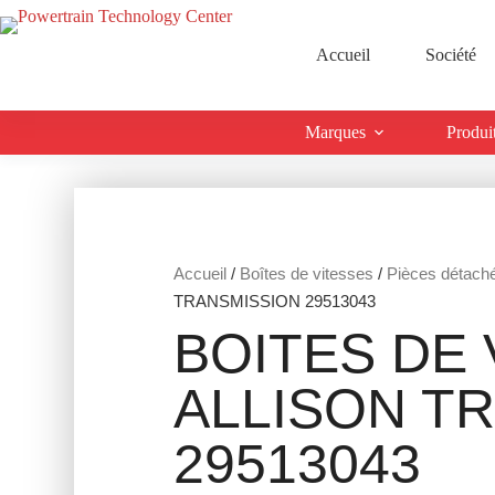
Accueil
Société
Marques
Produi
Accueil
/
Boîtes de vitesses
/
Pièces détach
TRANSMISSION 29513043
BOITES DE 
ALLISON T
29513043