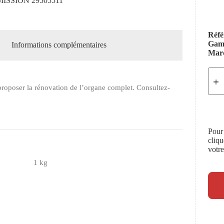
SSION 29505511
Réfé
Ga
Informations complémentaires
Mar
roposer la rénovation de l’organe complet. Consultez-
Pour
cliq
votr
1 kg