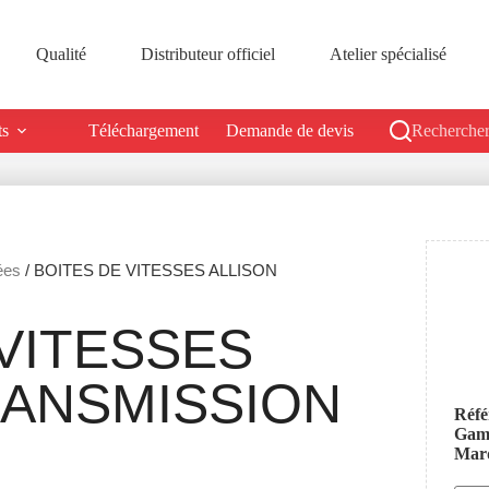
Qualité
Distributeur officiel
Atelier spécialisé
ts
Téléchargement
Demande de devis
Rechercher
ées
/ BOITES DE VITESSES ALLISON
VITESSES
RANSMISSION
Réfé
Ga
Mar