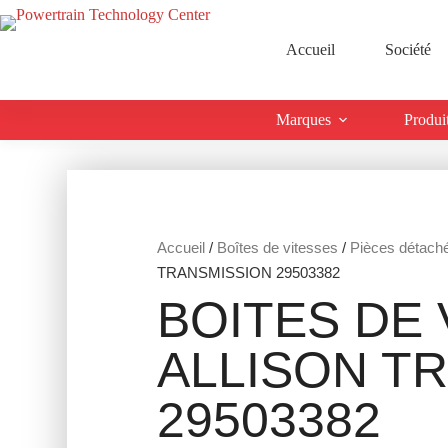
Accueil
Société
Marques
Produi
Accueil
/
Boîtes de vitesses
/
Pièces détach
TRANSMISSION 29503382
BOITES DE 
ALLISON T
29503382