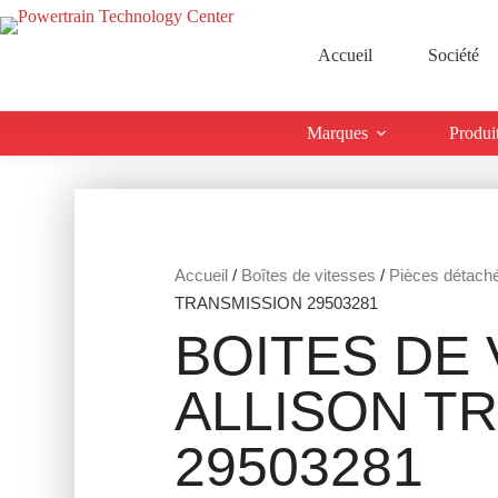
Accueil
Société
Marques
Produi
Accueil
/
Boîtes de vitesses
/
Pièces détach
TRANSMISSION 29503281
BOITES DE 
ALLISON T
29503281