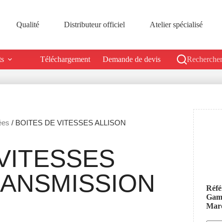
Qualité
Distributeur officiel
Atelier spécialisé
ts
Téléchargement
Demande de devis
Rechercher
ées
/ BOITES DE VITESSES ALLISON
VITESSES
RANSMISSION
Réfé
Ga
Mar