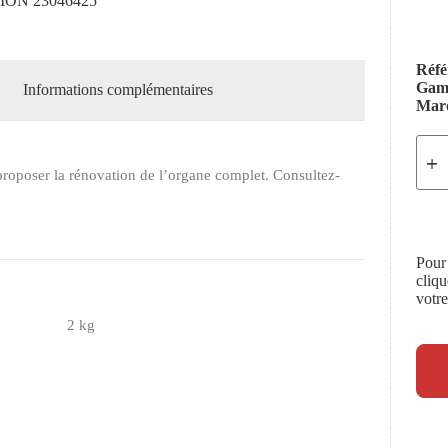
ON 23046425
Réfé
Ga
Informations complémentaires
Mar
roposer la rénovation de l’organe complet. Consultez-
Pour
cliq
votr
2 kg