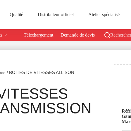
Qualité
Distributeur officiel
Atelier spécialisé
ts
Téléchargement
Demande de devis
Rechercher
ées
/ BOITES DE VITESSES ALLISON
VITESSES
RANSMISSION
Réfé
Ga
Mar