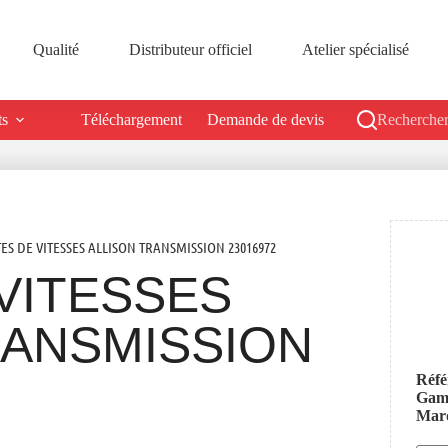
Qualité
Distributeur officiel
Atelier spécialisé
ts
Téléchargement
Demande de devis
Rechercher
TES DE VITESSES ALLISON TRANSMISSION 23016972
VITESSES
RANSMISSION
Réfé
Ga
Mar