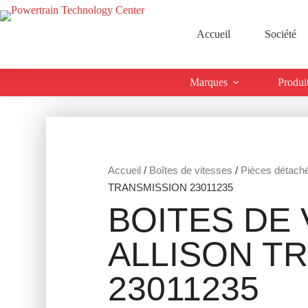
Accueil
Société
Marques
Produi
Accueil
/
Boîtes de vitesses
/
Pièces détach
TRANSMISSION 23011235
BOITES DE 
ALLISON T
23011235