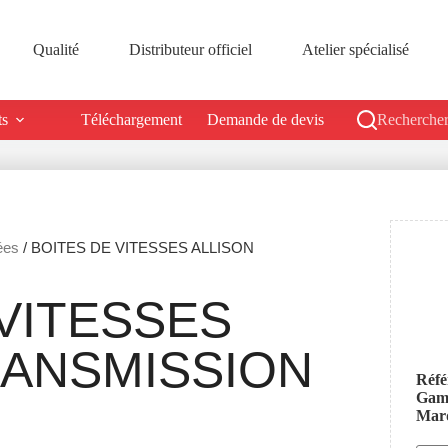
Qualité
Distributeur officiel
Atelier spécialisé
ts
Téléchargement
Demande de devis
Rechercher
ées
/ BOITES DE VITESSES ALLISON
VITESSES
RANSMISSION
Réfé
Ga
Mar