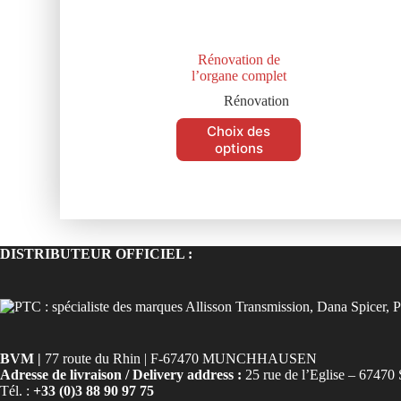
Rénovation de
l’organe complet
Rénovation
Choix des
options
DISTRIBUTEUR OFFICIEL :
BVM |
77 route du Rhin | F-67470 MUNCHHAUSEN
Adresse de livraison / Delivery address :
25 rue de l’Eglise – 6
Tél. :
+33 (0)3 88 90 97 75