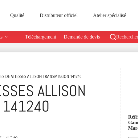
Qualité
Distributeur officiel
Atelier spécialisé
ts
Téléchargement
Demande de devis
Rechercher
TES DE VITESSES ALLISON TRANSMISSION 141240
ESSES ALLISON
 141240
Réfé
Ga
Mar