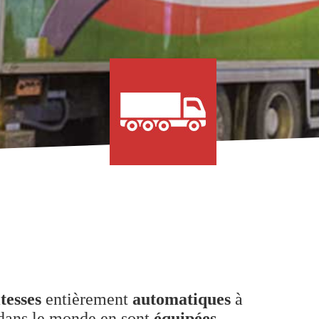
itesses
entièrement
automatiques
à
ans le monde en sont
équipées
.