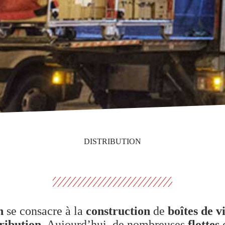
DISTRIBUTION
n
se consacre à la
construction
de
boîtes de v
ribution
. Aujourd’hui, de nombreuses
flottes
d