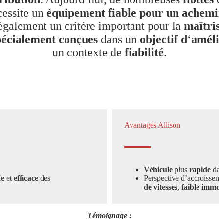
cessite un
équipement
fiable pour un achem
également un critère important pour la
maîtri
pécialement conçues
dans un
objectif
d
‘
améli
un contexte de
fiabilité
.
Avantages Allison
Véhicule
plus
rapide
da
de
et
efficace
des
Perspective d’accroisse
de vitesses
,
faible immo
Témoignage :